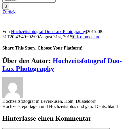
nach:
Zurück
Von
Hochzeitsfotograf Duo-Lux Photography
|
2015-08-
31T20:43:49+02:00
August 31st, 2015
|
0 Kommentare
Share This Story, Choose Your Platform!
Sharing_facebook
Sharing_twitter
Sharing_reddit
Über den Autor:
Hochzeitsfotograf Duo-
Lux Photography
Hochzeitsfotograf in Leverkusen, Köln, Düsseldorf
Hochzeitsreportagen und Hochzeitsfotos und ganz Deutschland
Hinterlasse einen Kommentar