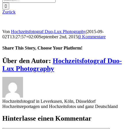
nach:
Zurück
Von
Hochzeitsfotograf Duo-Lux Photography
|
2015-09-
02T13:27:57+02:00
September 2nd, 2015
|
0 Kommentare
Share This Story, Choose Your Platform!
Sharing_facebook
Sharing_twitter
Sharing_reddit
Über den Autor:
Hochzeitsfotograf Duo-
Lux Photography
Hochzeitsfotograf in Leverkusen, Köln, Düsseldorf
Hochzeitsreportagen und Hochzeitsfotos und ganz Deutschland
Hinterlasse einen Kommentar