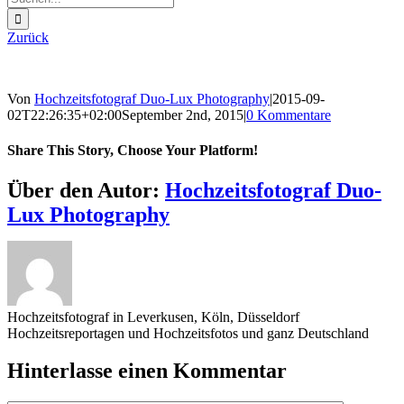
nach:
Zurück
Von
Hochzeitsfotograf Duo-Lux Photography
|
2015-09-
02T22:26:35+02:00
September 2nd, 2015
|
0 Kommentare
Share This Story, Choose Your Platform!
Sharing_facebook
Sharing_twitter
Sharing_reddit
Über den Autor:
Hochzeitsfotograf Duo-
Lux Photography
Hochzeitsfotograf in Leverkusen, Köln, Düsseldorf
Hochzeitsreportagen und Hochzeitsfotos und ganz Deutschland
Hinterlasse einen Kommentar