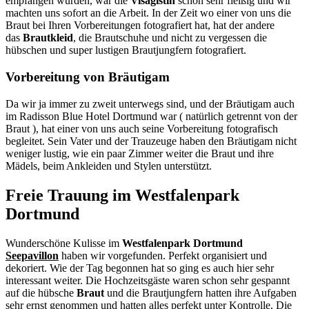
empfangen wurden, war die
Visagistin
schon sehr fleißig und wir
machten uns sofort an die Arbeit. In der Zeit wo einer von uns die
Braut bei Ihren Vorbereitungen fotografiert hat, hat der andere
das
Brautkleid
, die Brautschuhe und nicht zu vergessen die
hübschen und super lustigen Brautjungfern fotografiert.
Vorbereitung von Bräutigam
Da wir ja immer zu zweit unterwegs sind, und der Bräutigam auch
im Radisson Blue Hotel Dortmund war ( natürlich getrennt von der
Braut ), hat einer von uns auch seine Vorbereitung fotografisch
begleitet. Sein Vater und der Trauzeuge haben den Bräutigam nicht
weniger lustig, wie ein paar Zimmer weiter die Braut und ihre
Mädels, beim Ankleiden und Stylen unterstützt.
Freie Trauung im Westfalenpark
Dortmund
Wunderschöne Kulisse im
Westfalenpark Dortmund
Seepavillon
haben wir vorgefunden. Perfekt organisiert und
dekoriert. Wie der Tag begonnen hat so ging es auch hier sehr
interessant weiter. Die Hochzeitsgäste waren schon sehr gespannt
auf die hübsche
Braut
und die Brautjungfern hatten ihre Aufgaben
sehr ernst genommen und hatten alles perfekt unter Kontrolle. Die