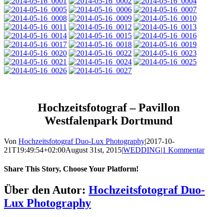
Hochzeitsfotograf – Pavillon
Westfalenpark Dortmund
Von
Hochzeitsfotograf Duo-Lux Photography
|
2017-10-
21T19:49:54+02:00
August 31st, 2015
|
WEDDING
|
1 Kommentar
Share This Story, Choose Your Platform!
Sharing_facebook
Sharing_twitter
Sharing_reddit
Über den Autor:
Hochzeitsfotograf Duo-
Lux Photography