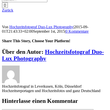
nach:
Zurück
Von
Hochzeitsfotograf Duo-Lux Photography
|
2015-09-
01T21:43:33+02:00
September 1st, 2015
|
0 Kommentare
Share This Story, Choose Your Platform!
Sharing_facebook
Sharing_twitter
Sharing_reddit
Über den Autor:
Hochzeitsfotograf Duo-
Lux Photography
Hochzeitsfotograf in Leverkusen, Köln, Düsseldorf
Hochzeitsreportagen und Hochzeitsfotos und ganz Deutschland
Hinterlasse einen Kommentar