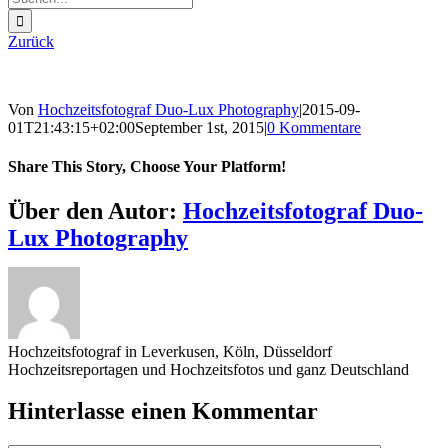
nach:
Zurück
Von
Hochzeitsfotograf Duo-Lux Photography
|
2015-09-
01T21:43:15+02:00
September 1st, 2015
|
0 Kommentare
Share This Story, Choose Your Platform!
Sharing_facebook
Sharing_twitter
Sharing_reddit
Über den Autor:
Hochzeitsfotograf Duo-
Lux Photography
Hochzeitsfotograf in Leverkusen, Köln, Düsseldorf
Hochzeitsreportagen und Hochzeitsfotos und ganz Deutschland
Hinterlasse einen Kommentar