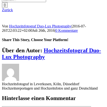
nach:
Zurück
Von
Hochzeitsfotograf Duo-Lux Photography
|
2016-07-
26T22:03:22+02:00
Juli 26th, 2016
|
0 Kommentare
Share This Story, Choose Your Platform!
Sharing_facebook
Sharing_twitter
Sharing_reddit
Über den Autor:
Hochzeitsfotograf Duo-
Lux Photography
Hochzeitsfotograf in Leverkusen, Köln, Düsseldorf
Hochzeitsreportagen und Hochzeitsfotos und ganz Deutschland
Hinterlasse einen Kommentar