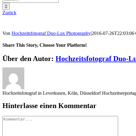
nach:
Zurück
Von
Hochzeitsfotograf Duo-Lux Photography
|
2016-07-26T22:03:06
Share This Story, Choose Your Platform!
Sharing_facebook
Sharing_twitter
Sharing_reddit
Über den Autor:
Hochzeitsfotograf Duo-L
Hochzeitsfotograf in Leverkusen, Köln, Düsseldorf Hochzeitsreport
Hinterlasse einen Kommentar
Kommentar