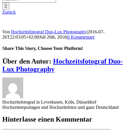
nach:
Zurück
Von
Hochzeitsfotograf Duo-Lux Photography
|
2016-07-
26T22:03:05+02:00
Juli 26th, 2016
|
0 Kommentare
Share This Story, Choose Your Platform!
Sharing_facebook
Sharing_twitter
Sharing_reddit
Über den Autor:
Hochzeitsfotograf Duo-
Lux Photography
Hochzeitsfotograf in Leverkusen, Köln, Düsseldorf
Hochzeitsreportagen und Hochzeitsfotos und ganz Deutschland
Hinterlasse einen Kommentar