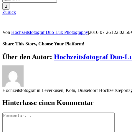
nach:
Zurück
Von
Hochzeitsfotograf Duo-Lux Photography
|
2016-07-26T22:02:56
Share This Story, Choose Your Platform!
Sharing_facebook
Sharing_twitter
Sharing_reddit
Über den Autor:
Hochzeitsfotograf Duo-L
Hochzeitsfotograf in Leverkusen, Köln, Düsseldorf Hochzeitsreport
Hinterlasse einen Kommentar
Kommentar