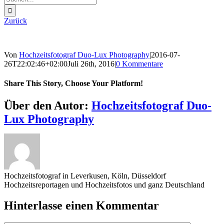
nach:
Zurück
Von
Hochzeitsfotograf Duo-Lux Photography
|
2016-07-
26T22:02:46+02:00
Juli 26th, 2016
|
0 Kommentare
Share This Story, Choose Your Platform!
Sharing_facebook
Sharing_twitter
Sharing_reddit
Über den Autor:
Hochzeitsfotograf Duo-
Lux Photography
Hochzeitsfotograf in Leverkusen, Köln, Düsseldorf
Hochzeitsreportagen und Hochzeitsfotos und ganz Deutschland
Hinterlasse einen Kommentar