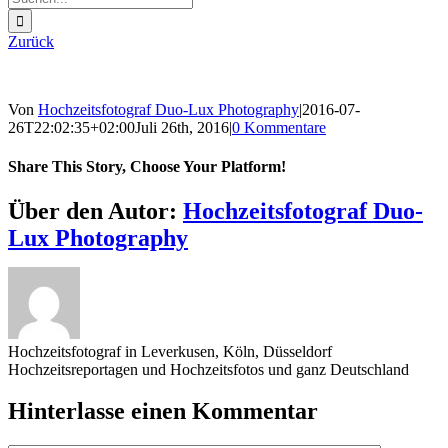
nach:
Zurück
Von
Hochzeitsfotograf Duo-Lux Photography
|
2016-07-
26T22:02:35+02:00
Juli 26th, 2016
|
0 Kommentare
Share This Story, Choose Your Platform!
Sharing_facebook
Sharing_twitter
Sharing_reddit
Über den Autor:
Hochzeitsfotograf Duo-
Lux Photography
Hochzeitsfotograf in Leverkusen, Köln, Düsseldorf
Hochzeitsreportagen und Hochzeitsfotos und ganz Deutschland
Hinterlasse einen Kommentar