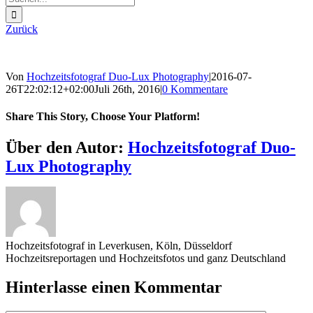
nach:
Zurück
Von
Hochzeitsfotograf Duo-Lux Photography
|
2016-07-
26T22:02:12+02:00
Juli 26th, 2016
|
0 Kommentare
Share This Story, Choose Your Platform!
Sharing_facebook
Sharing_twitter
Sharing_reddit
Über den Autor:
Hochzeitsfotograf Duo-
Lux Photography
Hochzeitsfotograf in Leverkusen, Köln, Düsseldorf
Hochzeitsreportagen und Hochzeitsfotos und ganz Deutschland
Hinterlasse einen Kommentar