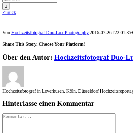
nach:
Zurück
Von
Hochzeitsfotograf Duo-Lux Photography
|
2016-07-26T22:01:35
Share This Story, Choose Your Platform!
Sharing_facebook
Sharing_twitter
Sharing_reddit
Über den Autor:
Hochzeitsfotograf Duo-L
Hochzeitsfotograf in Leverkusen, Köln, Düsseldorf Hochzeitsreport
Hinterlasse einen Kommentar
Kommentar