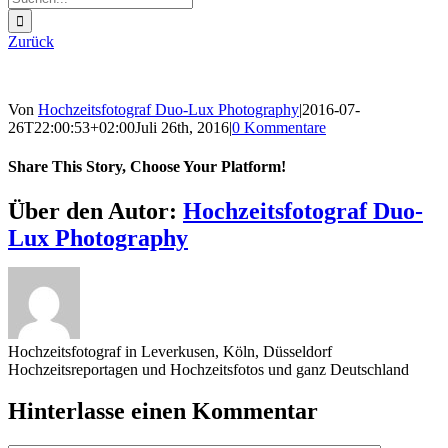
nach:
Zurück
Von
Hochzeitsfotograf Duo-Lux Photography
|
2016-07-
26T22:00:53+02:00
Juli 26th, 2016
|
0 Kommentare
Share This Story, Choose Your Platform!
Sharing_facebook
Sharing_twitter
Sharing_reddit
Über den Autor:
Hochzeitsfotograf Duo-
Lux Photography
Hochzeitsfotograf in Leverkusen, Köln, Düsseldorf
Hochzeitsreportagen und Hochzeitsfotos und ganz Deutschland
Hinterlasse einen Kommentar