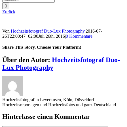
nach:
Zurück
Von
Hochzeitsfotograf Duo-Lux Photography
|
2016-07-
26T22:00:47+02:00
Juli 26th, 2016
|
0 Kommentare
Share This Story, Choose Your Platform!
Sharing_facebook
Sharing_twitter
Sharing_reddit
Über den Autor:
Hochzeitsfotograf Duo-
Lux Photography
Hochzeitsfotograf in Leverkusen, Köln, Düsseldorf
Hochzeitsreportagen und Hochzeitsfotos und ganz Deutschland
Hinterlasse einen Kommentar