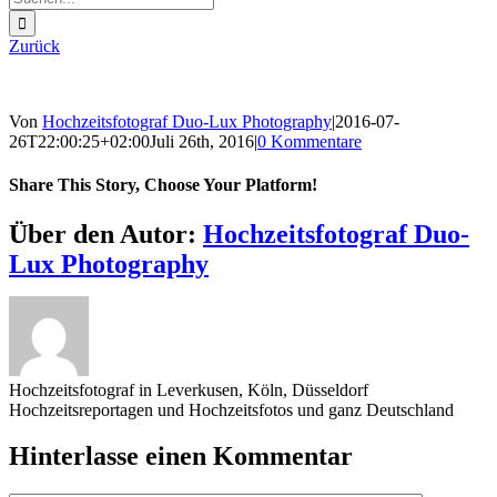
nach:
Zurück
Von
Hochzeitsfotograf Duo-Lux Photography
|
2016-07-
26T22:00:25+02:00
Juli 26th, 2016
|
0 Kommentare
Share This Story, Choose Your Platform!
Sharing_facebook
Sharing_twitter
Sharing_reddit
Über den Autor:
Hochzeitsfotograf Duo-
Lux Photography
Hochzeitsfotograf in Leverkusen, Köln, Düsseldorf
Hochzeitsreportagen und Hochzeitsfotos und ganz Deutschland
Hinterlasse einen Kommentar