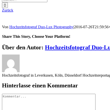
nach:
Zurück
Von
Hochzeitsfotograf Duo-Lux Photography
|
2016-07-26T21:59:56
Share This Story, Choose Your Platform!
Sharing_facebook
Sharing_twitter
Sharing_reddit
Über den Autor:
Hochzeitsfotograf Duo-L
Hochzeitsfotograf in Leverkusen, Köln, Düsseldorf Hochzeitsreport
Hinterlasse einen Kommentar
Kommentar