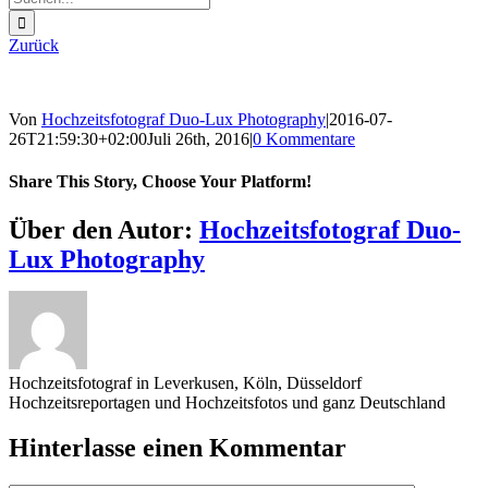
nach:
Zurück
Von
Hochzeitsfotograf Duo-Lux Photography
|
2016-07-
26T21:59:30+02:00
Juli 26th, 2016
|
0 Kommentare
Share This Story, Choose Your Platform!
Sharing_facebook
Sharing_twitter
Sharing_reddit
Über den Autor:
Hochzeitsfotograf Duo-
Lux Photography
Hochzeitsfotograf in Leverkusen, Köln, Düsseldorf
Hochzeitsreportagen und Hochzeitsfotos und ganz Deutschland
Hinterlasse einen Kommentar