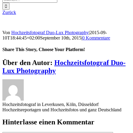
nach:
Zurück
Von
Hochzeitsfotograf Duo-Lux Photography
|
2015-09-
10T18:44:45+02:00
September 10th, 2015
|
0 Kommentare
Share This Story, Choose Your Platform!
Sharing_facebook
Sharing_twitter
Sharing_reddit
Über den Autor:
Hochzeitsfotograf Duo-
Lux Photography
Hochzeitsfotograf in Leverkusen, Köln, Düsseldorf
Hochzeitsreportagen und Hochzeitsfotos und ganz Deutschland
Hinterlasse einen Kommentar