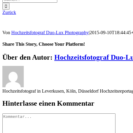
nach:
Zurück
Von
Hochzeitsfotograf Duo-Lux Photography
|
2015-09-10T18:44:45
Share This Story, Choose Your Platform!
Sharing_facebook
Sharing_twitter
Sharing_reddit
Über den Autor:
Hochzeitsfotograf Duo-L
Hochzeitsfotograf in Leverkusen, Köln, Düsseldorf Hochzeitsreport
Hinterlasse einen Kommentar
Kommentar