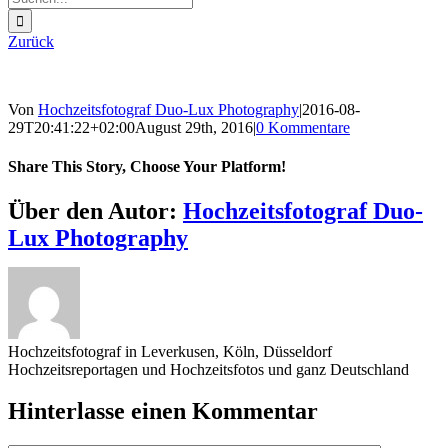
nach:
Zurück
Von
Hochzeitsfotograf Duo-Lux Photography
|
2016-08-
29T20:41:22+02:00
August 29th, 2016
|
0 Kommentare
Share This Story, Choose Your Platform!
Sharing_facebook
Sharing_twitter
Sharing_reddit
Über den Autor:
Hochzeitsfotograf Duo-
Lux Photography
Hochzeitsfotograf in Leverkusen, Köln, Düsseldorf
Hochzeitsreportagen und Hochzeitsfotos und ganz Deutschland
Hinterlasse einen Kommentar