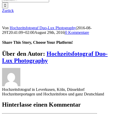
nach:
Zurück
Von
Hochzeitsfotograf Duo-Lux Photography
|
2016-08-
29T20:41:09+02:00
August 29th, 2016
|
0 Kommentare
Share This Story, Choose Your Platform!
Sharing_facebook
Sharing_twitter
Sharing_reddit
Über den Autor:
Hochzeitsfotograf Duo-
Lux Photography
Hochzeitsfotograf in Leverkusen, Köln, Düsseldorf
Hochzeitsreportagen und Hochzeitsfotos und ganz Deutschland
Hinterlasse einen Kommentar