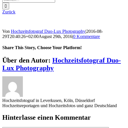
nach:
Zurück
Von
Hochzeitsfotograf Duo-Lux Photography
|
2016-08-
29T20:40:26+02:00
August 29th, 2016
|
0 Kommentare
Share This Story, Choose Your Platform!
Sharing_facebook
Sharing_twitter
Sharing_reddit
Über den Autor:
Hochzeitsfotograf Duo-
Lux Photography
Hochzeitsfotograf in Leverkusen, Köln, Düsseldorf
Hochzeitsreportagen und Hochzeitsfotos und ganz Deutschland
Hinterlasse einen Kommentar