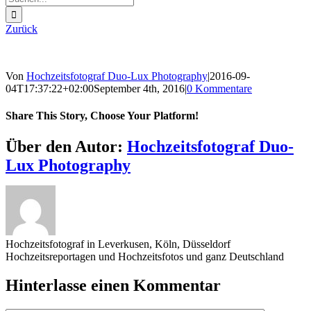
nach:
Zurück
Von
Hochzeitsfotograf Duo-Lux Photography
|
2016-09-
04T17:37:22+02:00
September 4th, 2016
|
0 Kommentare
Share This Story, Choose Your Platform!
Sharing_facebook
Sharing_twitter
Sharing_reddit
Über den Autor:
Hochzeitsfotograf Duo-
Lux Photography
Hochzeitsfotograf in Leverkusen, Köln, Düsseldorf
Hochzeitsreportagen und Hochzeitsfotos und ganz Deutschland
Hinterlasse einen Kommentar