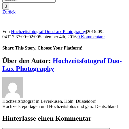
nach:
Zurück
Von
Hochzeitsfotograf Duo-Lux Photography
|
2016-09-
04T17:37:09+02:00
September 4th, 2016
|
0 Kommentare
Share This Story, Choose Your Platform!
Sharing_facebook
Sharing_twitter
Sharing_reddit
Über den Autor:
Hochzeitsfotograf Duo-
Lux Photography
Hochzeitsfotograf in Leverkusen, Köln, Düsseldorf
Hochzeitsreportagen und Hochzeitsfotos und ganz Deutschland
Hinterlasse einen Kommentar