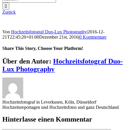
nach:
Zurück
Von
Hochzeitsfotograf Duo-Lux Photography
|
2016-12-
21T22:45:20+01:00
Dezember 21st, 2016
|
0 Kommentare
Share This Story, Choose Your Platform!
Sharing_facebook
Sharing_twitter
Sharing_reddit
Über den Autor:
Hochzeitsfotograf Duo-
Lux Photography
Hochzeitsfotograf in Leverkusen, Köln, Düsseldorf
Hochzeitsreportagen und Hochzeitsfotos und ganz Deutschland
Hinterlasse einen Kommentar