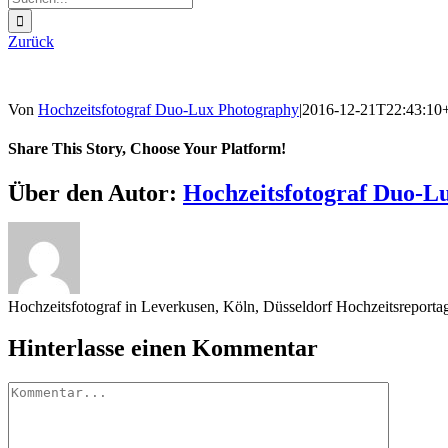
nach:
Zurück
Von
Hochzeitsfotograf Duo-Lux Photography
|
2016-12-21T22:43:10
Share This Story, Choose Your Platform!
Sharing_facebook
Sharing_twitter
Sharing_reddit
Über den Autor:
Hochzeitsfotograf Duo-L
Hochzeitsfotograf in Leverkusen, Köln, Düsseldorf Hochzeitsreport
Hinterlasse einen Kommentar
Kommentar