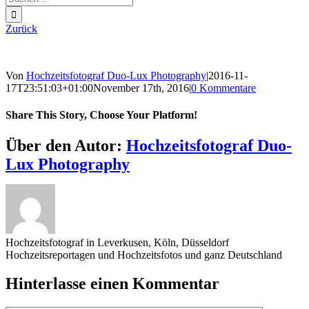
nach:
Zurück
Von
Hochzeitsfotograf Duo-Lux Photography
|
2016-11-
17T23:51:03+01:00
November 17th, 2016
|
0 Kommentare
Share This Story, Choose Your Platform!
Sharing_facebook
Sharing_twitter
Sharing_reddit
Über den Autor:
Hochzeitsfotograf Duo-
Lux Photography
Hochzeitsfotograf in Leverkusen, Köln, Düsseldorf
Hochzeitsreportagen und Hochzeitsfotos und ganz Deutschland
Hinterlasse einen Kommentar