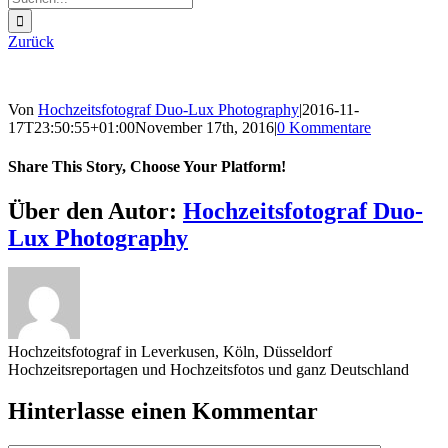
nach:
Zurück
Von
Hochzeitsfotograf Duo-Lux Photography
|
2016-11-
17T23:50:55+01:00
November 17th, 2016
|
0 Kommentare
Share This Story, Choose Your Platform!
Sharing_facebook
Sharing_twitter
Sharing_reddit
Über den Autor:
Hochzeitsfotograf Duo-
Lux Photography
Hochzeitsfotograf in Leverkusen, Köln, Düsseldorf
Hochzeitsreportagen und Hochzeitsfotos und ganz Deutschland
Hinterlasse einen Kommentar