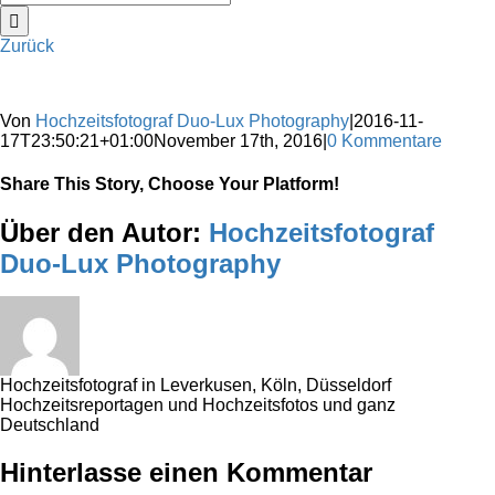
nach:
Zurück
Von
Hochzeitsfotograf Duo-Lux Photography
|
2016-11-
17T23:50:21+01:00
November 17th, 2016
|
0 Kommentare
Share This Story, Choose Your Platform!
Sharing_facebook
Sharing_twitter
Sharing_reddit
Über den Autor:
Hochzeitsfotograf
Duo-Lux Photography
Hochzeitsfotograf in Leverkusen, Köln, Düsseldorf
Hochzeitsreportagen und Hochzeitsfotos und ganz
Deutschland
Hinterlasse einen Kommentar