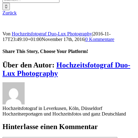
nach:
Zurück
Von
Hochzeitsfotograf Duo-Lux Photography
|
2016-11-
17T23:49:10+01:00
November 17th, 2016
|
0 Kommentare
Share This Story, Choose Your Platform!
Sharing_facebook
Sharing_twitter
Sharing_reddit
Über den Autor:
Hochzeitsfotograf Duo-
Lux Photography
Hochzeitsfotograf in Leverkusen, Köln, Düsseldorf
Hochzeitsreportagen und Hochzeitsfotos und ganz Deutschland
Hinterlasse einen Kommentar