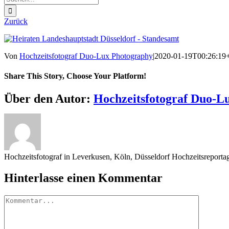
nach:
Zurück
Von
Hochzeitsfotograf Duo-Lux Photography
|
2020-01-19T00:26:19
Share This Story, Choose Your Platform!
Sharing_facebook
Sharing_twitter
Sharing_reddit
Über den Autor:
Hochzeitsfotograf Duo-L
Hochzeitsfotograf in Leverkusen, Köln, Düsseldorf Hochzeitsreport
Hinterlasse einen Kommentar
Kommentar