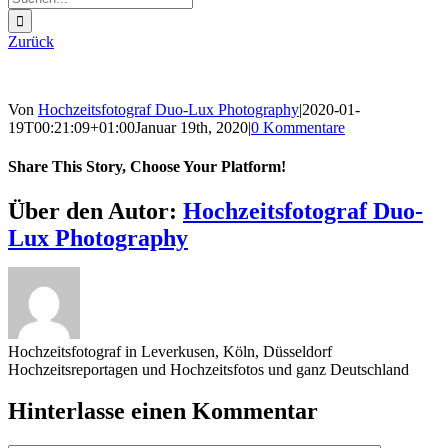
nach:
Zurück
Von
Hochzeitsfotograf Duo-Lux Photography
|
2020-01-
19T00:21:09+01:00
Januar 19th, 2020
|
0 Kommentare
Share This Story, Choose Your Platform!
Sharing_facebook
Sharing_twitter
Sharing_reddit
Über den Autor:
Hochzeitsfotograf Duo-
Lux Photography
Hochzeitsfotograf in Leverkusen, Köln, Düsseldorf
Hochzeitsreportagen und Hochzeitsfotos und ganz Deutschland
Hinterlasse einen Kommentar