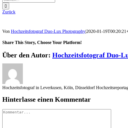
nach:
Zurück
Von
Hochzeitsfotograf Duo-Lux Photography
|
2020-01-19T00:20:21
Share This Story, Choose Your Platform!
Sharing_facebook
Sharing_twitter
Sharing_reddit
Über den Autor:
Hochzeitsfotograf Duo-L
Hochzeitsfotograf in Leverkusen, Köln, Düsseldorf Hochzeitsreport
Hinterlasse einen Kommentar
Kommentar