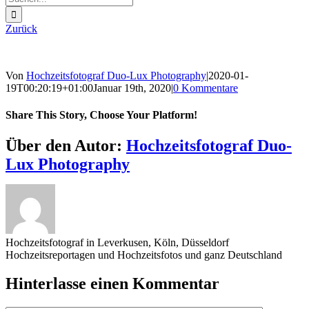
nach:
Zurück
Von
Hochzeitsfotograf Duo-Lux Photography
|
2020-01-
19T00:20:19+01:00
Januar 19th, 2020
|
0 Kommentare
Share This Story, Choose Your Platform!
Sharing_facebook
Sharing_twitter
Sharing_reddit
Über den Autor:
Hochzeitsfotograf Duo-
Lux Photography
Hochzeitsfotograf in Leverkusen, Köln, Düsseldorf
Hochzeitsreportagen und Hochzeitsfotos und ganz Deutschland
Hinterlasse einen Kommentar