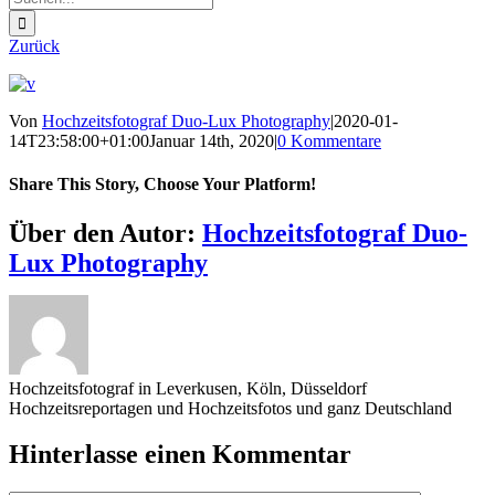
nach:
Zurück
Von
Hochzeitsfotograf Duo-Lux Photography
|
2020-01-
14T23:58:00+01:00
Januar 14th, 2020
|
0 Kommentare
Share This Story, Choose Your Platform!
Sharing_facebook
Sharing_twitter
Sharing_reddit
Über den Autor:
Hochzeitsfotograf Duo-
Lux Photography
Hochzeitsfotograf in Leverkusen, Köln, Düsseldorf
Hochzeitsreportagen und Hochzeitsfotos und ganz Deutschland
Hinterlasse einen Kommentar