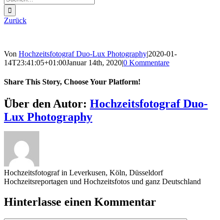
nach:
Zurück
Von
Hochzeitsfotograf Duo-Lux Photography
|
2020-01-
14T23:41:05+01:00
Januar 14th, 2020
|
0 Kommentare
Share This Story, Choose Your Platform!
Sharing_facebook
Sharing_twitter
Sharing_reddit
Über den Autor:
Hochzeitsfotograf Duo-
Lux Photography
Hochzeitsfotograf in Leverkusen, Köln, Düsseldorf
Hochzeitsreportagen und Hochzeitsfotos und ganz Deutschland
Hinterlasse einen Kommentar