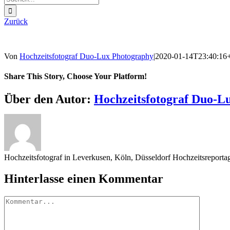
nach:
Zurück
Von
Hochzeitsfotograf Duo-Lux Photography
|
2020-01-14T23:40:16
Share This Story, Choose Your Platform!
Sharing_facebook
Sharing_twitter
Sharing_reddit
Über den Autor:
Hochzeitsfotograf Duo-L
Hochzeitsfotograf in Leverkusen, Köln, Düsseldorf Hochzeitsreport
Hinterlasse einen Kommentar
Kommentar