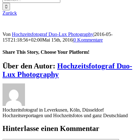
nach:
Zurück
Von
Hochzeitsfotograf Duo-Lux Photography
|
2016-05-
15T21:18:56+02:00
Mai 15th, 2016
|
0 Kommentare
Share This Story, Choose Your Platform!
Sharing_facebook
Sharing_twitter
Sharing_reddit
Über den Autor:
Hochzeitsfotograf Duo-
Lux Photography
Hochzeitsfotograf in Leverkusen, Köln, Düsseldorf
Hochzeitsreportagen und Hochzeitsfotos und ganz Deutschland
Hinterlasse einen Kommentar