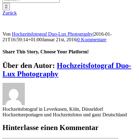
nach:
Zurück
Von
Hochzeitsfotograf Duo-Lux Photography
|
2016-01-
21T16:59:14+01:00
Januar 21st, 2016
|
0 Kommentare
Share This Story, Choose Your Platform!
Sharing_facebook
Sharing_twitter
Sharing_reddit
Über den Autor:
Hochzeitsfotograf Duo-
Lux Photography
Hochzeitsfotograf in Leverkusen, Köln, Düsseldorf
Hochzeitsreportagen und Hochzeitsfotos und ganz Deutschland
Hinterlasse einen Kommentar