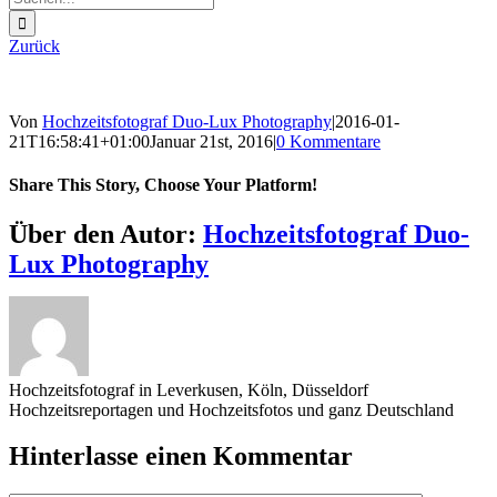
nach:
Zurück
Von
Hochzeitsfotograf Duo-Lux Photography
|
2016-01-
21T16:58:41+01:00
Januar 21st, 2016
|
0 Kommentare
Share This Story, Choose Your Platform!
Sharing_facebook
Sharing_twitter
Sharing_reddit
Über den Autor:
Hochzeitsfotograf Duo-
Lux Photography
Hochzeitsfotograf in Leverkusen, Köln, Düsseldorf
Hochzeitsreportagen und Hochzeitsfotos und ganz Deutschland
Hinterlasse einen Kommentar