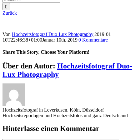
nach:
Zurück
Von
Hochzeitsfotograf Duo-Lux Photography
|
2019-01-
10T22:46:38+01:00
Januar 10th, 2019
|
0 Kommentare
Share This Story, Choose Your Platform!
Sharing_facebook
Sharing_twitter
Sharing_reddit
Über den Autor:
Hochzeitsfotograf Duo-
Lux Photography
Hochzeitsfotograf in Leverkusen, Köln, Düsseldorf
Hochzeitsreportagen und Hochzeitsfotos und ganz Deutschland
Hinterlasse einen Kommentar