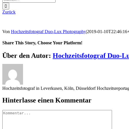
nach:
Zurück
Von
Hochzeitsfotograf Duo-Lux Photography
|
2019-01-10T22:46:16
Share This Story, Choose Your Platform!
Sharing_facebook
Sharing_twitter
Sharing_reddit
Über den Autor:
Hochzeitsfotograf Duo-L
Hochzeitsfotograf in Leverkusen, Köln, Düsseldorf Hochzeitsreport
Hinterlasse einen Kommentar
Kommentar