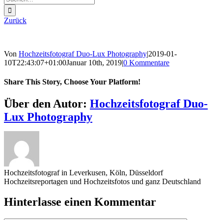
nach:
Zurück
Von
Hochzeitsfotograf Duo-Lux Photography
|
2019-01-
10T22:43:07+01:00
Januar 10th, 2019
|
0 Kommentare
Share This Story, Choose Your Platform!
Sharing_facebook
Sharing_twitter
Sharing_reddit
Über den Autor:
Hochzeitsfotograf Duo-
Lux Photography
Hochzeitsfotograf in Leverkusen, Köln, Düsseldorf
Hochzeitsreportagen und Hochzeitsfotos und ganz Deutschland
Hinterlasse einen Kommentar