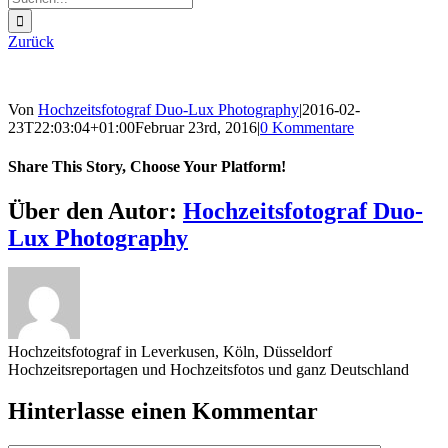
nach:
Zurück
Von
Hochzeitsfotograf Duo-Lux Photography
|
2016-02-
23T22:03:04+01:00
Februar 23rd, 2016
|
0 Kommentare
Share This Story, Choose Your Platform!
Sharing_facebook
Sharing_twitter
Sharing_reddit
Über den Autor:
Hochzeitsfotograf Duo-
Lux Photography
Hochzeitsfotograf in Leverkusen, Köln, Düsseldorf
Hochzeitsreportagen und Hochzeitsfotos und ganz Deutschland
Hinterlasse einen Kommentar