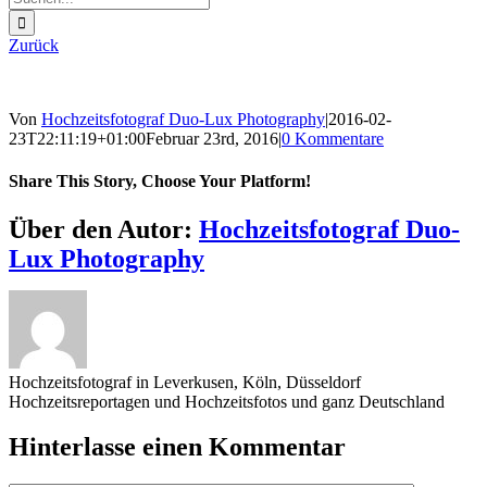
nach:
Zurück
Von
Hochzeitsfotograf Duo-Lux Photography
|
2016-02-
23T22:11:19+01:00
Februar 23rd, 2016
|
0 Kommentare
Share This Story, Choose Your Platform!
Sharing_facebook
Sharing_twitter
Sharing_reddit
Über den Autor:
Hochzeitsfotograf Duo-
Lux Photography
Hochzeitsfotograf in Leverkusen, Köln, Düsseldorf
Hochzeitsreportagen und Hochzeitsfotos und ganz Deutschland
Hinterlasse einen Kommentar