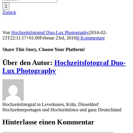
nach:
Zurück
Von
Hochzeitsfotograf Duo-Lux Photography
|
2016-02-
23T22:11:17+01:00
Februar 23rd, 2016
|
0 Kommentare
Share This Story, Choose Your Platform!
Sharing_facebook
Sharing_twitter
Sharing_reddit
Über den Autor:
Hochzeitsfotograf Duo-
Lux Photography
Hochzeitsfotograf in Leverkusen, Köln, Düsseldorf
Hochzeitsreportagen und Hochzeitsfotos und ganz Deutschland
Hinterlasse einen Kommentar