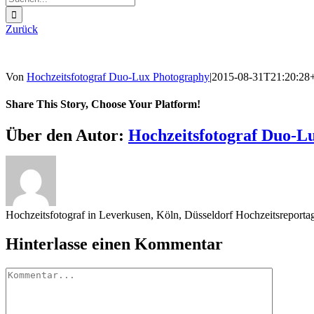
nach:
Zurück
Von
Hochzeitsfotograf Duo-Lux Photography
|
2015-08-31T21:20:28
Share This Story, Choose Your Platform!
Sharing_facebook
Sharing_twitter
Sharing_reddit
Über den Autor:
Hochzeitsfotograf Duo-L
Hochzeitsfotograf in Leverkusen, Köln, Düsseldorf Hochzeitsreport
Hinterlasse einen Kommentar
Kommentar