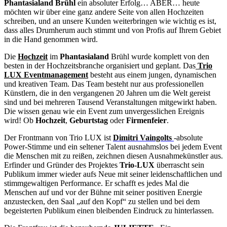
Phantasialand Brühl
ein absoluter Erfolg… ABER… heute
möchten wir über eine ganz andere Seite von allen Hochzeiten
schreiben, und an unsere Kunden weiterbringen wie wichtig es ist,
dass alles Drumherum auch stimmt und von Profis auf Ihrem Gebiet
in die Hand genommen wird.
Die
Hochzeit
im
Phantasialand
Brühl wurde komplett von den
besten in der Hochzeitsbranche organisiert und geplant. Das
Trio
LUX Eventmanagement
besteht aus einem jungen, dynamischen
und kreativen Team. Das Team besteht nur aus professionellen
Künstlern, die in den vergangenen 20 Jahren um die Welt gereist
sind und bei mehreren Tausend Veranstaltungen mitgewirkt haben.
Die wissen genau wie ein Event zum unvergesslichen Ereignis
wird! Ob
Hochzeit
,
Geburtstag
oder
Firmenfeier
.
Der Frontmann von Trio LUX ist
Dimitri Vaingolts
-absolute
Power-Stimme und ein seltener Talent ausnahmslos bei jedem Event
die Menschen mit zu reißen, zeichnen diesen Ausnahmekünstler aus.
Erfinder und Gründer des Projektes
Trio-LUX
überrascht sein
Publikum immer wieder aufs Neue mit seiner leidenschaftlichen und
stimmgewaltigen Performance. Er schafft es jedes Mal die
Menschen auf und vor der Bühne mit seiner positiven Energie
anzustecken, den Saal „auf den Kopf“ zu stellen und bei dem
begeisterten Publikum einen bleibenden Eindruck zu hinterlassen.